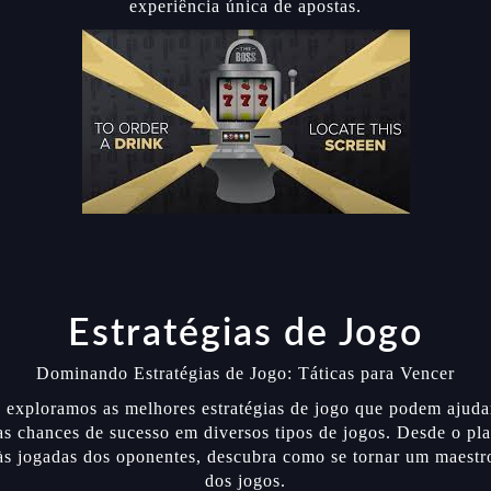
experiência única de apostas.
Estratégias de Jogo
Dominando Estratégias de Jogo: Táticas para Vencer
, exploramos as melhores estratégias de jogo que podem ajuda
s chances de sucesso em diversos tipos de jogos. Desde o pl
às jogadas dos oponentes, descubra como se tornar um maestr
dos jogos.