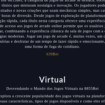
 site 8855Bet, a categoria de jogos de arcade se destaca, ofe
 títulos que misturam nostalgia e inovação. Os jogadores po
visitados e novas criações que usam mecânicas simples, mas cat
 horas de diversão. Desde jogos de exploração de plataformas
ção rápida, cada título nesta categoria oferece uma experiênci
 de acesso aos jogos de arcade online permite que os usuário
ar, combinando a experiência clássica da sala de jogos com a
gias modernas. Jogar um jogo de arcade é, muitas vezes, um 
mórias e desfrutar de um tempo de lazer rápido e emocionante
uma forma de fuga do cotidiano.
639Bet
Virtual
Desvendando o Mundo dos Jogos Virtuais na 8855Bet
explora a crescente popularidade dos jogos virtuais na plataf
suas características, tipos de jogos disponíveis e como eles 