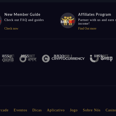
New Member Guide
Affiliates Program
Check out FAQ and guides
Partner with us and earn
income!
Check now
Find Out more
rcade
Eventos
Dicas
Aplicativo
Jogo
Sobre Nós
Casin