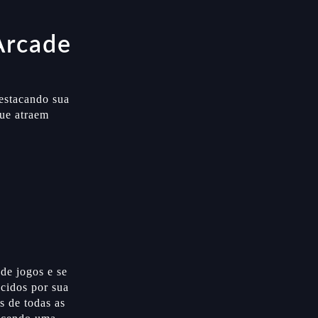
Arcade
destacando sua
que atraem
 de jogos e se
cidos por sua
s de todas as