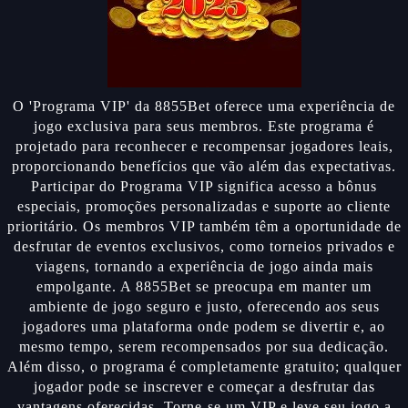
O 'Programa VIP' da 8855Bet oferece uma experiência de
jogo exclusiva para seus membros. Este programa é
projetado para reconhecer e recompensar jogadores leais,
proporcionando benefícios que vão além das expectativas.
Participar do Programa VIP significa acesso a bônus
especiais, promoções personalizadas e suporte ao cliente
prioritário. Os membros VIP também têm a oportunidade de
desfrutar de eventos exclusivos, como torneios privados e
viagens, tornando a experiência de jogo ainda mais
empolgante. A 8855Bet se preocupa em manter um
ambiente de jogo seguro e justo, oferecendo aos seus
jogadores uma plataforma onde podem se divertir e, ao
mesmo tempo, serem recompensados por sua dedicação.
Além disso, o programa é completamente gratuito; qualquer
jogador pode se inscrever e começar a desfrutar das
vantagens oferecidas. Torne-se um VIP e leve seu jogo a