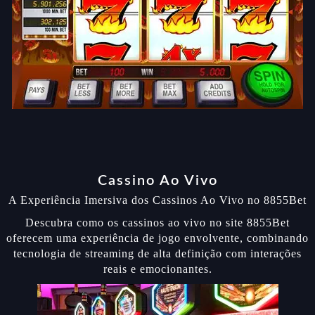
Cassino Ao Vivo
A Experiência Imersiva dos Cassinos Ao Vivo no 8855Bet
Descubra como os cassinos ao vivo no site 8855Bet
oferecem uma experiência de jogo envolvente, combinando
tecnologia de streaming de alta definição com interações
reais e emocionantes.